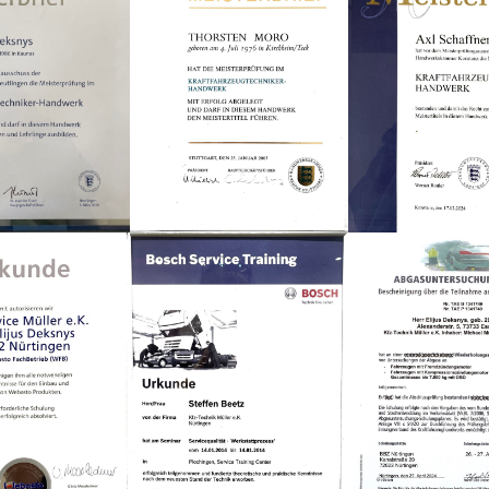
 Situation.
erfolgloser Besuche in
war 
anderen Betrieben wurde
kann 
mein Problem endlich hier
wärm
Weiterlesen
Weite
gelöst. Kompetent, ehrlich,
ettkat
schnell – genau so muss
Don
vor 1 Monat
Service sein. Absolute
en
Empfehlung!