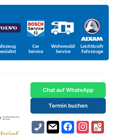
Chat auf WhatsApp
Termin buchen
freundlicher Personal
Tolles Team, sehr nett und
ehr guter Service. Ich
hilfsbereit. Service und