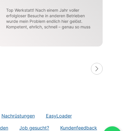
Top Werkstatt! Nach einem Jahr voller
Sehr
erfolgloser Besuche in anderen Betrieben
Serv
wurde mein Problem endlich hier gelöst.
die 
Kompetent, ehrlich, schnell – genau so muss
Service sein. Absolute Empfehlung!
Nachrüstungen
EasyLoader
nden
Job gesucht?
Kundenfeedback