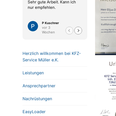
Sehr gute Arbeit. Kann ich
hoch in jeder
nur empfehlen.
P Kuschner
S Sch
vor 3
vor 3
Wochen
Woch
Herzlich willkommen bei KFZ-
Service Müller e.K.
Leistungen
Ansprechpartner
Nachrüstungen
EasyLoader