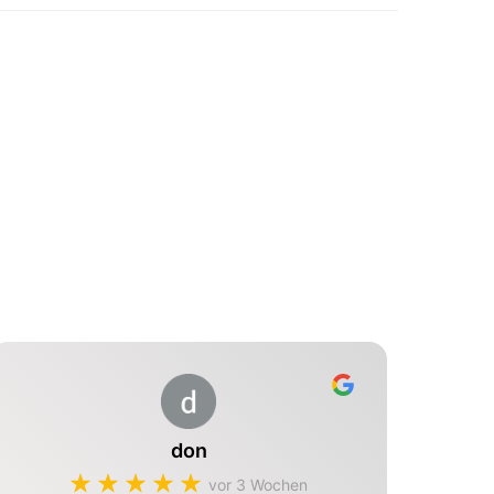
don
vor 3 Wochen