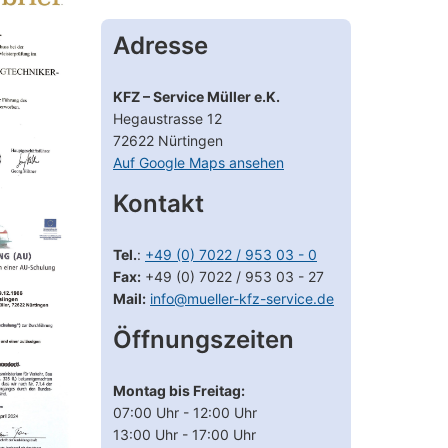
rundum zufrieden und
Beratung ist klasse. Man fühlt
die Werkstatt
sich sehr gut aufgehoben.
Adresse
stens weiterempfehlen.
Nur zu empfehlen.
rlesen
Weiterlesen
S möller
M Ringler
KFZ – Service Müller e.K.
vor 2
vor 3
Hegaustrasse 12
Monaten
Monaten
72622 Nürtingen
Auf Google Maps ansehen
Kontakt
Tel.
:
+49 (0) 7022 / 953 03 - 0
Fax:
+49 (0) 7022 / 953 03 - 27
Mail:
info@mueller-kfz-service.de
Öffnungszeiten
Montag bis Freitag:
07:00 Uhr - 12:00 Uhr
13:00 Uhr - 17:00 Uhr