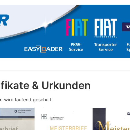
ifikate & Urkunden
 wird laufend geschult:
 guter rundum
Top Werkstatt!
Sehr 
ervice. Daumen
Nach einem Jahr voller
und s